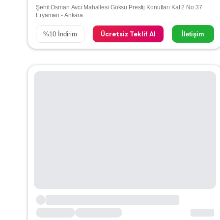
Şehit Osman Avcı Mahallesi Göksu Prestij Konutları Kat:2 No:37
Eryaman - Ankara
Ücretsiz Teklif Al
%
10
İndirim
İletişim