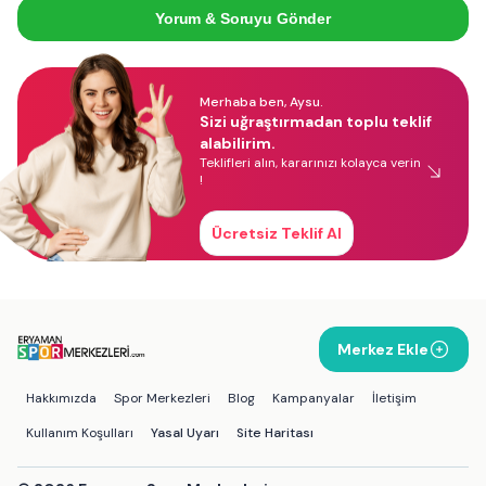
Yorum & Soruyu Gönder
Merhaba ben, Aysu.
Sizi uğraştırmadan toplu teklif
alabilirim.
Teklifleri alın, kararınızı kolayca verin
!
Ücretsiz Teklif Al
Merkez Ekle
Hakkımızda
Spor Merkezleri
Blog
Kampanyalar
İletişim
Kullanım Koşulları
Yasal Uyarı
Site Haritası