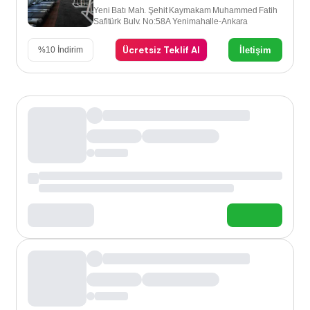
Yeni Batı Mah. Şehit Kaymakam Muhammed Fatih
Safitürk Bulv. No:58A Yenimahalle-Ankara
Ücretsiz Teklif Al
İletişim
%
10
İndirim