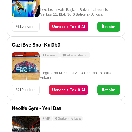
İlkyerleşim Mah. Başkent Bulvarı Labirent İş
Merkezi 11. Blok No: 6 Batıkent - Ankara
Ücretsiz Teklif Al
İletişim
%
10
İndirim
Gazi Bvc Spor Kulübü
Premium
Batıkent
,
Ankara
Turgut Özal Mahallesi 2113 Cad. No:18 Batıkent -
Ankara
Ücretsiz Teklif Al
İletişim
%
10
İndirim
Neolife Gym - Yeni Batı
VIP
Batıkent
,
Ankara