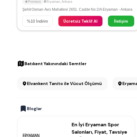
Premium
Eryaman
,
Ankara
Şehit Osman Avcı Mahallesi 2651. Cadde No:2/A Eryaman - Ankara
Ücretsiz Teklif Al
%
10
İndirim
İletişim
Batıkent Yakınındaki Semtler
Elvankent Tanito ile Vücut Ölçümü
Eryama
Bloglar
En İyi Eryaman Spor
Salonları, Fiyat, Tavsiye