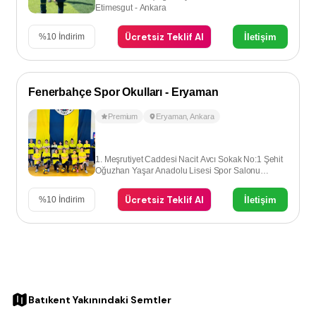
Etimesgut - Ankara
Ücretsiz Teklif Al
İletişim
%
10
İndirim
Fenerbahçe Spor Okulları - Eryaman
Premium
Eryaman
,
Ankara
1. Meşrutiyet Caddesi Nacit Avcı Sokak No:1 Şehit
Oğuzhan Yaşar Anadolu Lisesi Spor Salonu
Etimesgut - Ankara
Ücretsiz Teklif Al
İletişim
%
10
İndirim
Batıkent Yakınındaki Semtler