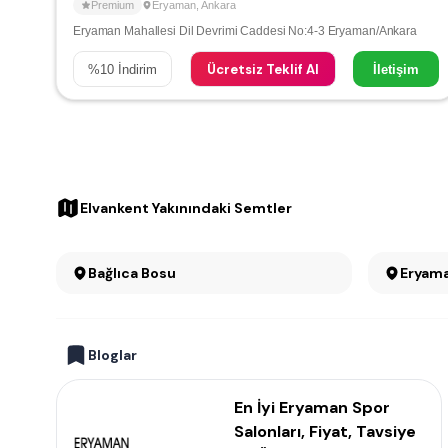
Premium
Eryaman
,
Ankara
Eryaman Mahallesi Dil Devrimi Caddesi No:4-3 Eryaman/Ankara
Ücretsiz Teklif Al
%
10
İndirim
İletişim
Elvankent Yakınındaki Semtler
Bağlıca Bosu
Eryam
Bloglar
En İyi Eryaman Spor
Salonları, Fiyat, Tavsiye