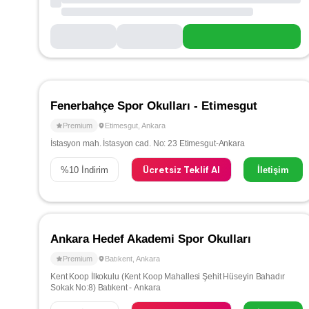
Fenerbahçe Spor Okulları - Etimesgut
Premium
Etimesgut
,
Ankara
İstasyon mah. İstasyon cad. No: 23 Etimesgut-Ankara
Ücretsiz Teklif Al
%
10
İndirim
İletişim
Ankara Hedef Akademi Spor Okulları
Premium
Batıkent
,
Ankara
Kent Koop İlkokulu (Kent Koop Mahallesi Şehit Hüseyin Bahadır
Sokak No:8) Batıkent - Ankara