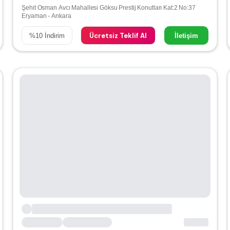
Şehit Osman Avcı Mahallesi Göksu Prestij Konutları Kat:2 No:37
Eryaman - Ankara
Ücretsiz Teklif Al
%
10
İndirim
İletişim