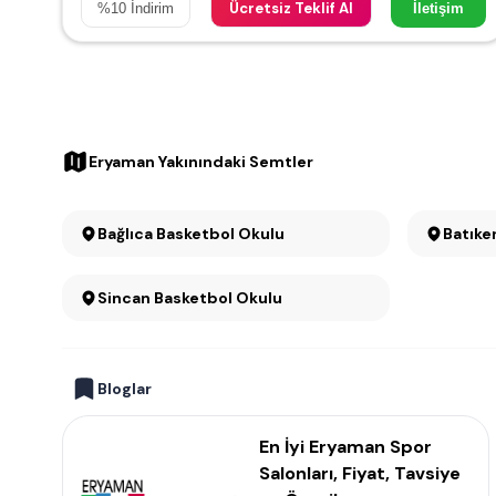
Ücretsiz Teklif Al
%
10
İndirim
İletişim
Eryaman Yakınındaki Semtler
Bağlıca Basketbol Okulu
Batıke
Sincan Basketbol Okulu
Bloglar
En İyi Eryaman Spor
Salonları, Fiyat, Tavsiye