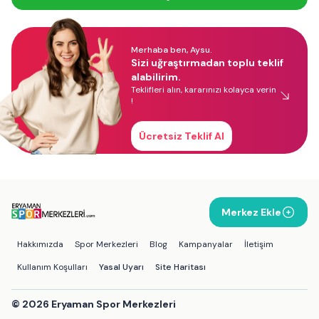
Merhaba ben, Aysu.
Sizi uğraştırmadan toplu teklif
alabilirim.
Teklifleri alın, kararınızı kolayca verin
!
Ücretsiz Teklif Al
Merkez Ekle
Hakkımızda
Spor Merkezleri
Blog
Kampanyalar
İletişim
Kullanım Koşulları
Yasal Uyarı
Site Haritası
©
2026
Eryaman Spor Merkezleri