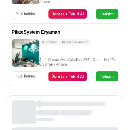
Ankara
Ücretsiz Teklif Al
İletişim
%
10
İndirim
PilateSystem Eryaman
Premium
Eryaman
,
Ankara
Şehit Osman Avcı Mahallesi 2651. Cadde No:2/A
Eryaman - Ankara
Ücretsiz Teklif Al
İletişim
%
10
İndirim