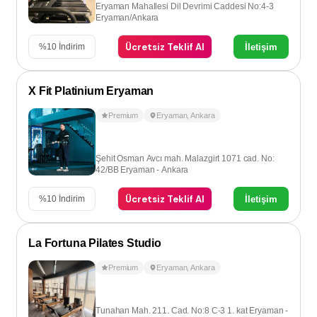
Eryaman Mahallesi Dil Devrimi Caddesi No:4-3
Eryaman/Ankara
Ücretsiz Teklif Al
İletişim
%
10
İndirim
X Fit Platinium Eryaman
Premium
Eryaman
,
Ankara
Şehit Osman Avcı mah. Malazgirt 1071 cad. No:
42/BB Eryaman - Ankara
Ücretsiz Teklif Al
İletişim
%
10
İndirim
La Fortuna Pilates Studio
Premium
Eryaman
,
Ankara
Tunahan Mah. 211. Cad. No:8 C-3 1. kat Eryaman -