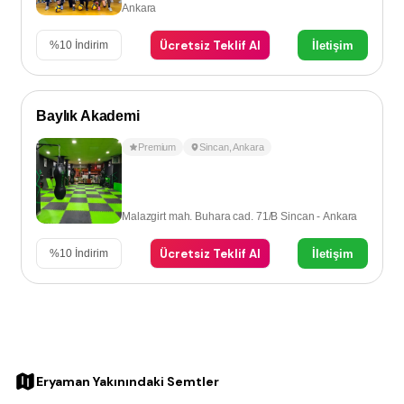
Ankara
Ücretsiz Teklif Al
İletişim
%
10
İndirim
Baylık Akademi
Premium
Sincan
,
Ankara
Malazgirt mah. Buhara cad. 71/B Sincan - Ankara
Ücretsiz Teklif Al
İletişim
%
10
İndirim
Eryaman Yakınındaki Semtler