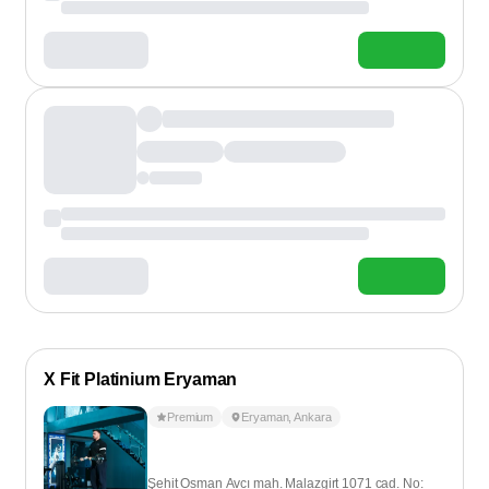
X Fit Platinium Eryaman
Premium
Eryaman
,
Ankara
Şehit Osman Avcı mah. Malazgirt 1071 cad. No: