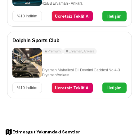
42/BB Eryaman - Ankara
Ücretsiz Teklif Al
İletişim
%
10
İndirim
Dolphin Sports Club
Premium
Eryaman
,
Ankara
Eryaman Mahallesi Dil Devrimi Caddesi No:4-3
Eryaman/Ankara
Ücretsiz Teklif Al
İletişim
%
10
İndirim
Etimesgut Yakınındaki Semtler