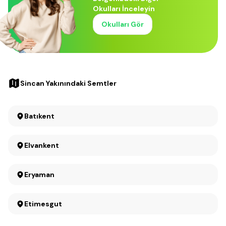
Okulları İnceleyin
Okulları Gör
Sincan Yakınındaki Semtler
Batıkent
Elvankent
Eryaman
Etimesgut