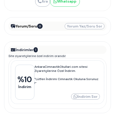
Ara
Whatsapp
Yorum/Soru
Yorum Yaz/Soru Sor
0
İndirimler
1
Site ziyaretçilerine özel indirim oranıdır
AnkaraCimnastikOkullari.com sitesi
Ziyaretçilerine Özel İndirim.
%
10
”Lütfen İndirimi Cimnastik Okuluna Sorunuz
!“
İndirim
İndirim Sor