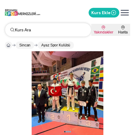
Kurs Ekle
Kurs Ara
Yakındakiler
Harita
Sincan
Ayaz Spor Kulübü
Whatsapp ile Mesaj Gönder
%
10
İndirimi Sor