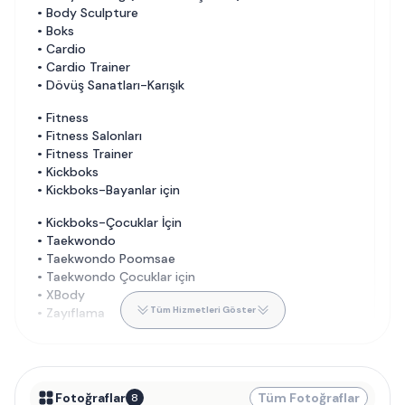
•
Body Sculpture
•
Boks
•
Cardio
•
Cardio Trainer
•
Dövüş Sanatları-Karışık
•
Fitness
•
Fitness Salonları
•
Fitness Trainer
•
Kickboks
•
Kickboks-Bayanlar için
•
Kickboks-Çocuklar İçin
•
Taekwondo
•
Taekwondo Poomsae
•
Taekwondo Çocuklar için
•
XBody
Tüm Hizmetleri Göster
•
Zayıflama
Fotoğraflar
Tüm Fotoğraflar
8