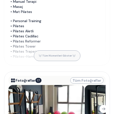
•
Manuel Terapi
•
Masaj
•
Mat Pilates
•
Personal Training
•
Pilates
•
Pilates Aletli
•
Pilates Cadillac
•
Pilates Reformer
•
Pilates Tower
•
Pilates Trapeze
Tüm Hizmetleri Göster
•
Pilates-Hamilelik Öncesi ve Sonrası
Fotoğraflar
Tüm Fotoğraflar
17