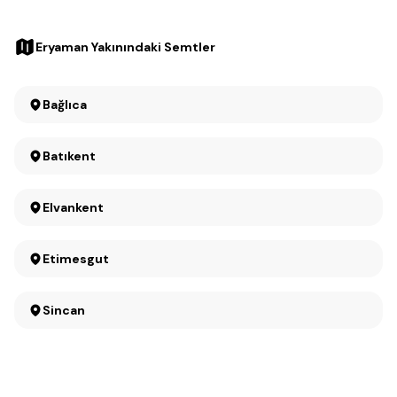
Eryaman Yakınındaki Semtler
Bağlıca
Batıkent
Elvankent
Etimesgut
Sincan