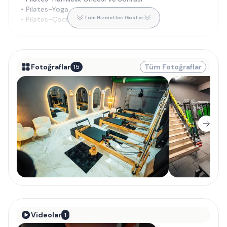
•
Pilates-Yoga
Tüm Hizmetleri Göster
•
Pilates-Çocuklar için
Fotoğraflar
Tüm Fotoğraflar
15
Videolar
1