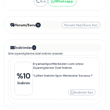
Ara
Whatsapp
Yorum/Soru
Yorum Yaz/Soru Sor
0
İndirimler
1
Site ziyaretçilerine özel indirim oranıdır
EryamanSporMerkezleri.com sitesi
Ziyaretçilerine Özel İndirim.
%
10
”Lütfen İndirimi Spor Merkezine Sorunuz !“
İndirim
İndirim Sor