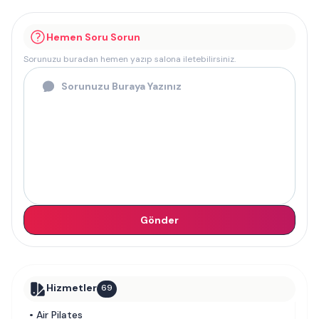
Hemen Soru Sorun
Sorunuzu buradan hemen yazıp salona iletebilirsiniz.
Gönder
Hizmetler
69
•
Air Pilates