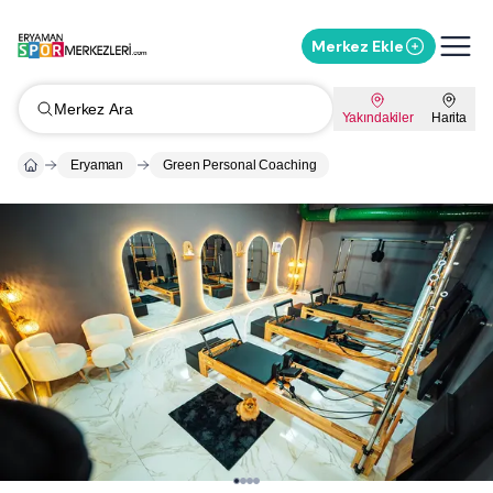
Merkez Ekle
Merkez Ara
Yakındakiler
Harita
Eryaman
Green Personal Coaching
Whatsapp ile Mesaj Gönder
%
10
İndirimi Sor