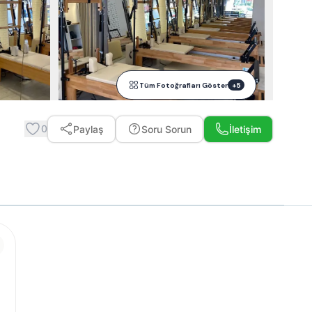
Tüm Fotoğrafları Göster
+
5
0
Paylaş
Soru Sorun
İletişim
Whatsapp ile Mesaj Gönder
Telefon Et
Ücretsiz Teklif Al