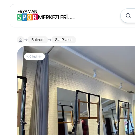
Batıkent
Sia Pilates
%10 İndirim