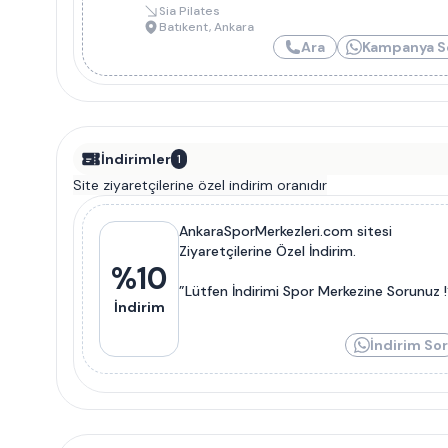
Sia Pilates
Batıkent
,
Ankara
Ara
Kampanya S
İndirimler
1
Site ziyaretçilerine özel indirim oranıdır
AnkaraSporMerkezleri.com sitesi
Ziyaretçilerine Özel İndirim.
%
10
”Lütfen İndirimi Spor Merkezine Sorunuz !
İndirim
İndirim Sor