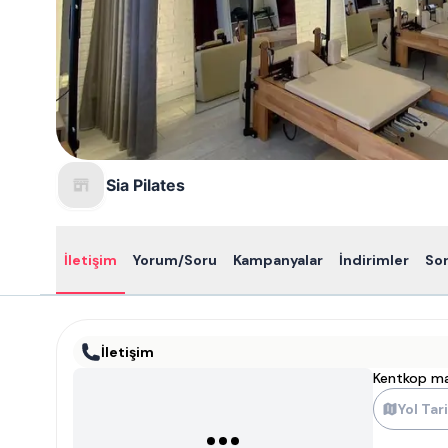
Sia Pilates
İletişim
Yorum/Soru
Kampanyalar
İndirimler
So
İletişim
Kentkop mah
Yol Tari