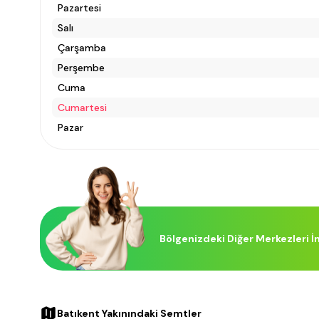
Pazartesi
Salı
Çarşamba
Perşembe
Cuma
Cumartesi
Pazar
Bölgenizdeki Diğer Merkezleri İ
Batıkent Yakınındaki Semtler