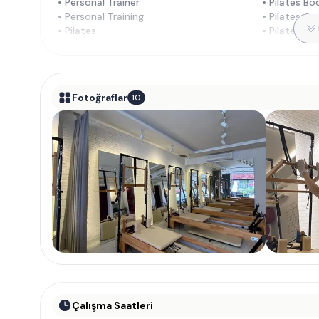
•
Personal Trainer
•
Pilates Bo
•
Personal Training
•
Pilates Cad
•
Pilates
•
Pilates Cha
Fotoğraflar
10
Çalışma Saatleri