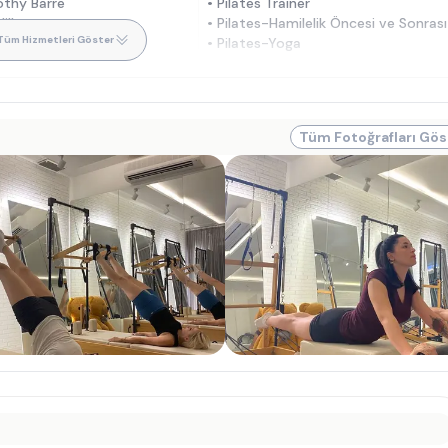
othy Barre
•
Pilates Trainer
illac
•
Pilates-Hamilelik Öncesi ve Sonrası
Tüm Hizmetleri Göster
ir
•
Pilates-Yoga
Tüm Fotoğrafları Gös