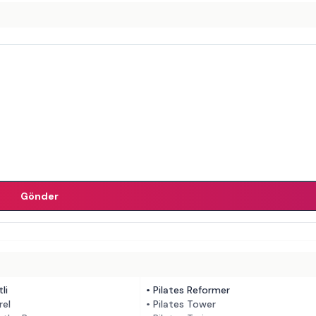
Gönder
li
•
Pilates Reformer
rel
•
Pilates Tower