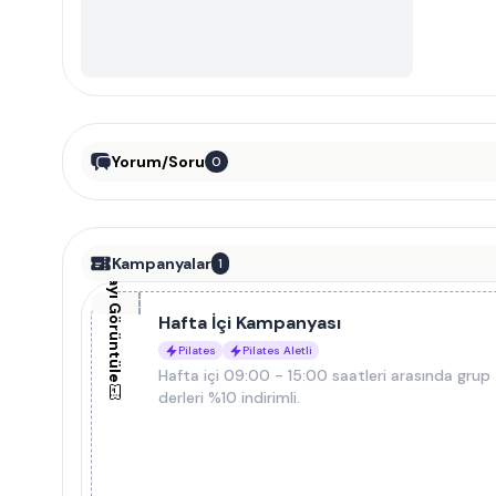
Yorum/Soru
0
Kampanyayı Görüntüle
Kampanyalar
1
Hafta İçi Kampanyası
Pilates
Pilates Aletli
Hafta içi 09:00 - 15:00 saatleri arasında grup
derleri %10 indirimli.