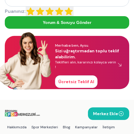
Puanınız:
Yorum & Soruyu Gönder
Merhaba ben, Aysu.
Sizi uğraştırmadan toplu teklif
alabilirim.
Teklifleri alın, kararınızı kolayca verin
!
Ücretsiz Teklif Al
Merkez Ekle
Hakkımızda
Spor Merkezleri
Blog
Kampanyalar
İletişim