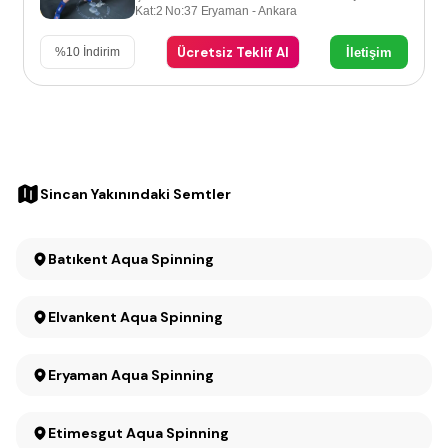
Kat:2 No:37 Eryaman - Ankara
Ücretsiz Teklif Al
İletişim
%
10
İndirim
Sincan Yakınındaki Semtler
Batıkent Aqua Spinning
Elvankent Aqua Spinning
Eryaman Aqua Spinning
Etimesgut Aqua Spinning