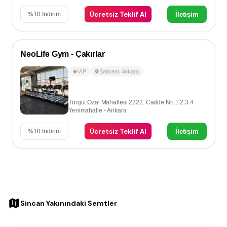
Ücretsiz Teklif Al
İletişim
%
10
İndirim
NeoLife Gym - Çakırlar
VIP
Batıkent
,
Ankara
Turgut Özal Mahallesi 2222. Cadde No:1.2.3.4
Yenimahalle - Ankara
Ücretsiz Teklif Al
İletişim
%
10
İndirim
Sincan Yakınındaki Semtler