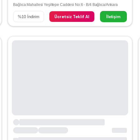
Bağlıca Mahallesi Yeşiltepe Caddesi No:6 - B/4 Bağlıca/Ankara
Ücretsiz Teklif Al
%
10
İndirim
İletişim