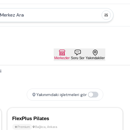
Merkez Ara
Merkezler
Soru Sor
Yakındakiler
i
Yakınımdaki işletmeleri gör
FlexPlus Pilates
Premium
Bağlıca
,
Ankara