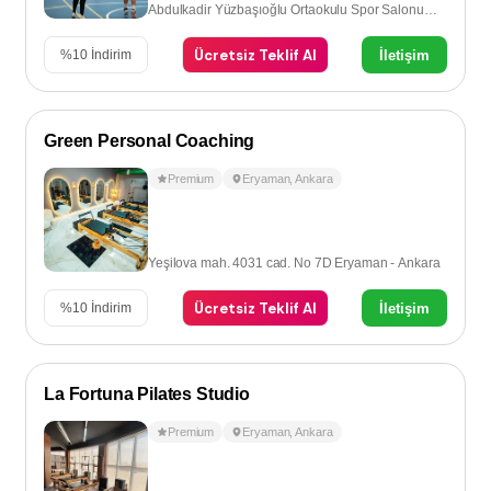
Abdulkadir Yüzbaşıoğlu Ortaokulu Spor Salonu
Eryaman - Ankara
Ücretsiz Teklif Al
İletişim
%
10
İndirim
Green Personal Coaching
Premium
Eryaman
,
Ankara
Yeşilova mah. 4031 cad. No 7D Eryaman - Ankara
Ücretsiz Teklif Al
İletişim
%
10
İndirim
La Fortuna Pilates Studio
Premium
Eryaman
,
Ankara