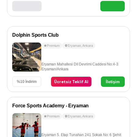
Dolphin Sports Club
Premium
Eryaman
,
Ankara
Eryaman Mahallesi Dil Devrimi Caddesi No:4-3
Eryaman/Ankara
Ücretsiz Teklif Al
İletişim
%
10
İndirim
Force Sports Academy - Eryaman
Premium
Eryaman
,
Ankara
Eryaman 5. Etap Tunahan 241 Sokak No: 6 Şehit