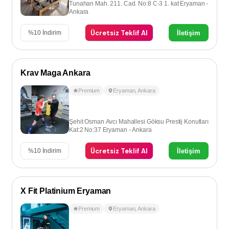
Tunahan Mah. 211. Cad. No:8 C-3 1. kat Eryaman -
Ankara
Ücretsiz Teklif Al
İletişim
%
10
İndirim
Krav Maga Ankara
Premium
Eryaman
,
Ankara
Şehit Osman Avcı Mahallesi Göksu Prestij Konutları
Kat:2 No:37 Eryaman - Ankara
Ücretsiz Teklif Al
İletişim
%
10
İndirim
X Fit Platinium Eryaman
Premium
Eryaman
,
Ankara