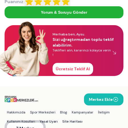
Puanınız:
Yorum & Soruyu Gönder
Merhaba ben, Aysu.
Sizi uğraştırmadan toplu teklif
alabilirim.
Teklifleri alın, kararınızı kolayca verin
!
Ücretsiz Teklif Al
Merkez Ekle
Hakkımızda
Spor Merkezleri
Blog
Kampanyalar
İletişim
Kullanım Koşulları
Yasal Uyarı
Site Haritası