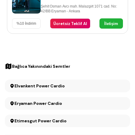
Şehit Osman Avcı mah. Malazgirt 1071 cad. No:
42/BB Eryaman - Ankara
Ücretsiz Teklif Al
İletişim
%
10
İndirim
Bağlıca Yakınındaki Semtler
Elvankent Power Cardio
Eryaman Power Cardio
Etimesgut Power Cardio