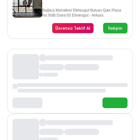
Bağlıca Mahallesi Etimesgut Bulvarı Qule Plaza
No:90/B Daire:50 Etimesgut - Ankara​
Ücretsiz Teklif Al
İletişim