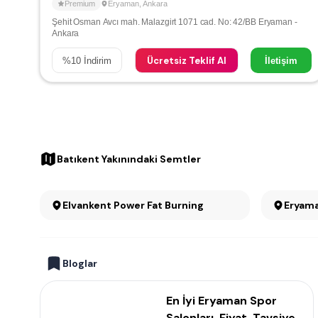
Premium
Eryaman
,
Ankara
Şehit Osman Avcı mah. Malazgirt 1071 cad. No: 42/BB Eryaman -
Ankara
Ücretsiz Teklif Al
%
10
İndirim
İletişim
Batıkent Yakınındaki Semtler
Elvankent Power Fat Burning
Eryama
Bloglar
En İyi Eryaman Spor
Salonları, Fiyat, Tavsiye