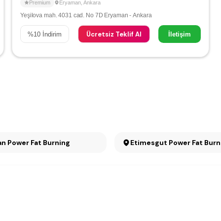
Premium
Eryaman
,
Ankara
Yeşilova mah. 4031 cad. No 7D Eryaman - Ankara
Ücretsiz Teklif Al
%
10
İndirim
İletişim
n Power Fat Burning
Etimesgut Power Fat Burn