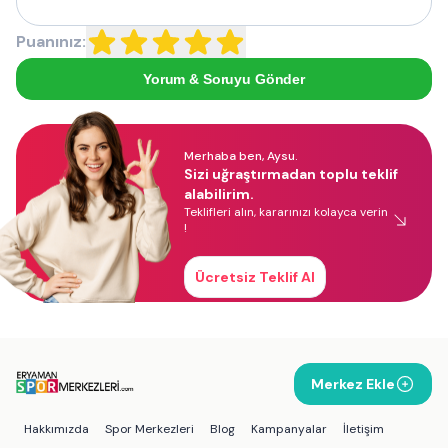
Puanınız:
Yorum & Soruyu Gönder
Merhaba ben, Aysu.
Sizi uğraştırmadan toplu teklif
alabilirim.
Teklifleri alın, kararınızı kolayca verin
!
Ücretsiz Teklif Al
Merkez Ekle
Hakkımızda
Spor Merkezleri
Blog
Kampanyalar
İletişim