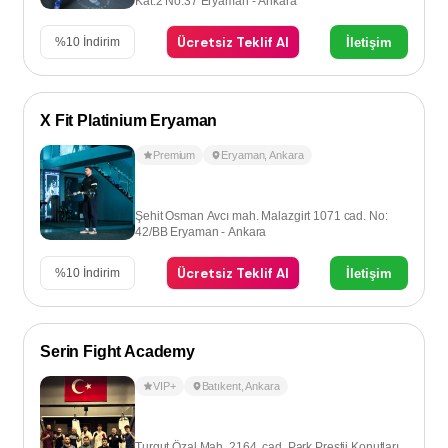
Kat:2 No:37 Eryaman - Ankara
Ücretsiz Teklif Al
İletişim
%
10
İndirim
X Fit Platinium Eryaman
Premium
Eryaman
,
Ankara
Şehit Osman Avcı mah. Malazgirt 1071 cad. No:
42/BB Eryaman - Ankara
Ücretsiz Teklif Al
İletişim
%
10
İndirim
Serin Fight Academy
VIP+
Batıkent
,
Ankara
Turgut Özal Mah. 2164. cad. Park Prestij Konutları