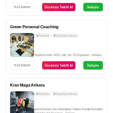
Ücretsiz Teklif Al
İletişim
%
10
İndirim
Green Personal Coaching
Premium
Eryaman
,
Ankara
Yeşilova mah. 4031 cad. No 7D Eryaman - Ankara
Ücretsiz Teklif Al
İletişim
%
10
İndirim
Krav Maga Ankara
Premium
Eryaman
,
Ankara
Şehit Osman Avcı Mahallesi Göksu Prestij Konutları