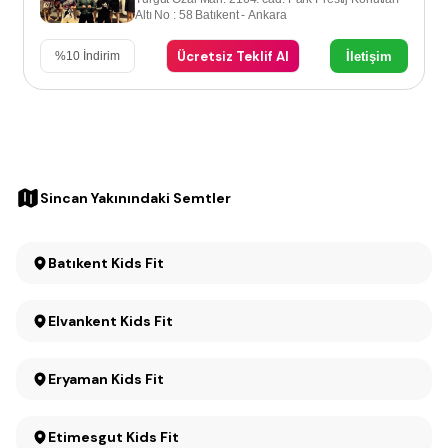
Altı No : 58 Batıkent - Ankara
Ücretsiz Teklif Al
İletişim
%
10
İndirim
Sincan Yakınındaki Semtler
Batıkent Kids Fit
Elvankent Kids Fit
Eryaman Kids Fit
Etimesgut Kids Fit