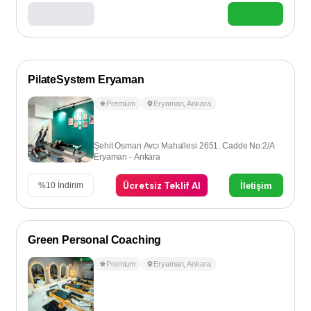
PilateSystem Eryaman
Premium
Eryaman
,
Ankara
Şehit Osman Avcı Mahallesi 2651. Cadde No:2/A
Eryaman - Ankara
Ücretsiz Teklif Al
İletişim
%
10
İndirim
Green Personal Coaching
Premium
Eryaman
,
Ankara