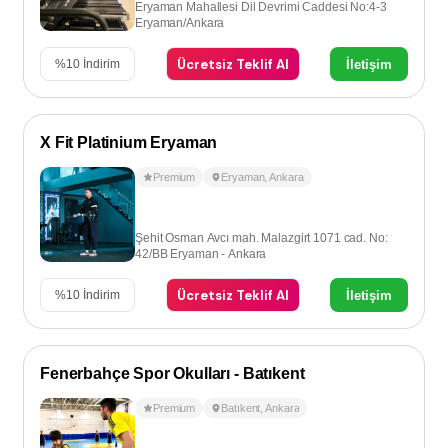
Eryaman Mahallesi Dil Devrimi Caddesi No:4-3
Eryaman/Ankara
Ücretsiz Teklif Al
İletişim
%
10
İndirim
X Fit Platinium Eryaman
Premium
Eryaman
,
Ankara
Şehit Osman Avcı mah. Malazgirt 1071 cad. No:
42/BB Eryaman - Ankara
Ücretsiz Teklif Al
İletişim
%
10
İndirim
Fenerbahçe Spor Okulları - Batıkent
Premium
Batıkent
,
Ankara