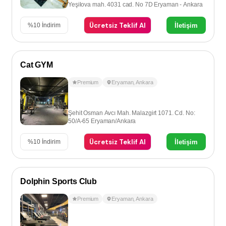
Yeşilova mah. 4031 cad. No 7D Eryaman - Ankara
Ücretsiz Teklif Al
İletişim
%
10
İndirim
Cat GYM
Premium
Eryaman
,
Ankara
Şehit Osman Avcı Mah. Malazgirt 1071. Cd. No:
50/A-65 Eryaman/Ankara
Ücretsiz Teklif Al
İletişim
%
10
İndirim
Dolphin Sports Club
Premium
Eryaman
,
Ankara