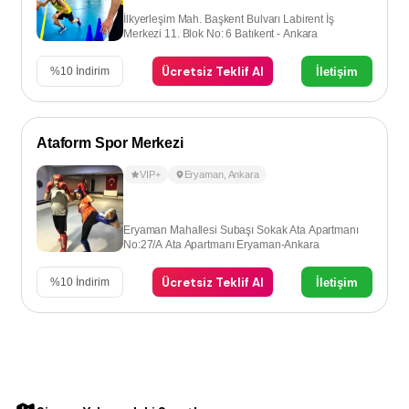
İlkyerleşim Mah. Başkent Bulvarı Labirent İş
Merkezi 11. Blok No: 6 Batıkent - Ankara
Ücretsiz Teklif Al
İletişim
%
10
İndirim
Ataform Spor Merkezi
VIP+
Eryaman
,
Ankara
Eryaman Mahallesi Subaşı Sokak Ata Apartmanı
No:27/A Ata Apartmanı Eryaman-Ankara
Ücretsiz Teklif Al
İletişim
%
10
İndirim