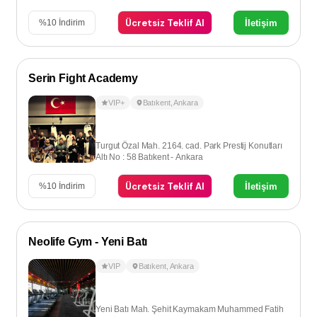
Ücretsiz Teklif Al
İletişim
%
10
İndirim
Serin Fight Academy
VIP+
Batıkent
,
Ankara
Turgut Özal Mah. 2164. cad. Park Prestij Konutları
Altı No : 58 Batıkent - Ankara
Ücretsiz Teklif Al
İletişim
%
10
İndirim
Neolife Gym - Yeni Batı
VIP
Batıkent
,
Ankara
Yeni Batı Mah. Şehit Kaymakam Muhammed Fatih