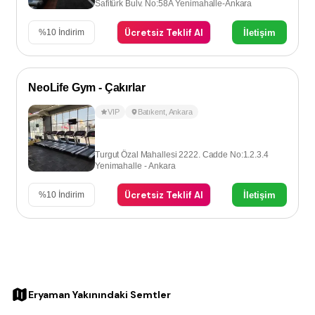
Safitürk Bulv. No:58A Yenimahalle-Ankara
Ücretsiz Teklif Al
İletişim
%
10
İndirim
NeoLife Gym - Çakırlar
VIP
Batıkent
,
Ankara
Turgut Özal Mahallesi 2222. Cadde No:1.2.3.4
Yenimahalle - Ankara
Ücretsiz Teklif Al
İletişim
%
10
İndirim
Eryaman Yakınındaki Semtler