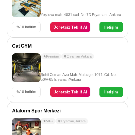
Yeşilova mah. 4031 cad. No 7D Eryaman - Ankara
Ücretsiz Teklif Al
İletişim
%
10
İndirim
Cat GYM
Premium
Eryaman
,
Ankara
Şehit Osman Avcı Mah. Malazgirt 1071. Cd. No:
50/A-65 Eryaman/Ankara
Ücretsiz Teklif Al
İletişim
%
10
İndirim
Ataform Spor Merkezi
VIP+
Eryaman
,
Ankara