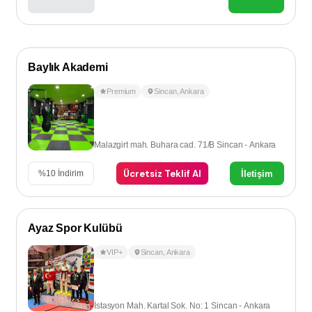
Baylık Akademi
Premium
Sincan
,
Ankara
Malazgirt mah. Buhara cad. 71/B Sincan - Ankara
Ücretsiz Teklif Al
İletişim
%
10
İndirim
Ayaz Spor Kulübü
VIP+
Sincan
,
Ankara
İstasyon Mah. Kartal Sok. No: 1 Sincan - Ankara