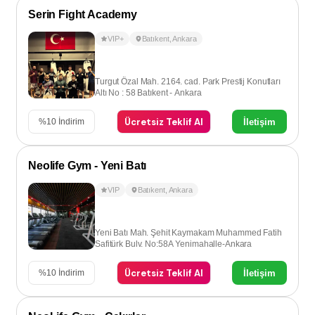
Serin Fight Academy
VIP+
Batıkent
,
Ankara
Turgut Özal Mah. 2164. cad. Park Prestij Konutları
Altı No : 58 Batıkent - Ankara
Ücretsiz Teklif Al
İletişim
%
10
İndirim
Neolife Gym - Yeni Batı
VIP
Batıkent
,
Ankara
Yeni Batı Mah. Şehit Kaymakam Muhammed Fatih
Safitürk Bulv. No:58A Yenimahalle-Ankara
Ücretsiz Teklif Al
İletişim
%
10
İndirim