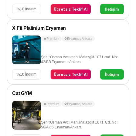
Ücretsiz Teklif Al
İletişim
%
10
İndirim
X Fit Platinium Eryaman
Premium
Eryaman
,
Ankara
Şehit Osman Avcı mah. Malazgirt 1071 cad. No:
42/BB Eryaman - Ankara
Ücretsiz Teklif Al
İletişim
%
10
İndirim
Cat GYM
Premium
Eryaman
,
Ankara
Şehit Osman Avcı Mah. Malazgirt 1071. Cd. No:
50/A-65 Eryaman/Ankara