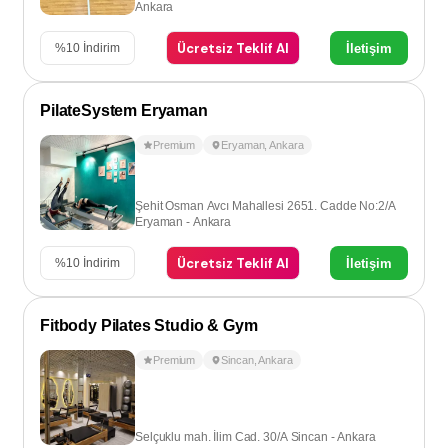
Ankara
Ücretsiz Teklif Al
İletişim
%
10
İndirim
PilateSystem Eryaman
Premium
Eryaman
,
Ankara
Şehit Osman Avcı Mahallesi 2651. Cadde No:2/A
Eryaman - Ankara
Ücretsiz Teklif Al
İletişim
%
10
İndirim
Fitbody Pilates Studio & Gym
Premium
Sincan
,
Ankara
Selçuklu mah. İlim Cad. 30/A Sincan - Ankara