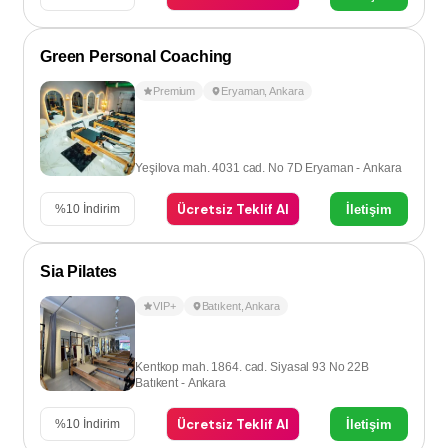
Green Personal Coaching
Premium
Eryaman
,
Ankara
Yeşilova mah. 4031 cad. No 7D Eryaman - Ankara
Ücretsiz Teklif Al
İletişim
%
10
İndirim
Sia Pilates
VIP+
Batıkent
,
Ankara
Kentkop mah. 1864. cad. Siyasal 93 No 22B
Batıkent - Ankara
Ücretsiz Teklif Al
İletişim
%
10
İndirim