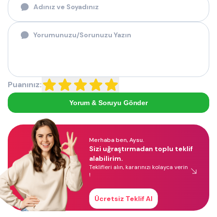
Puanınız:
Yorum & Soruyu Gönder
Merhaba ben, Aysu.
Sizi uğraştırmadan toplu teklif
alabilirim.
Teklifleri alın, kararınızı kolayca verin
!
Ücretsiz Teklif Al