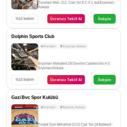
Tunahan Mah. 211. Cad. No:8 C-3 1. kat Eryaman -
Ankara
Ücretsiz Teklif Al
İletişim
%
10
İndirim
Dolphin Sports Club
Premium
Eryaman
,
Ankara
Eryaman Mahallesi Dil Devrimi Caddesi No:4-3
Eryaman/Ankara
Ücretsiz Teklif Al
İletişim
%
10
İndirim
Gazi Bvc Spor Kulübü
Premium
Batıkent
,
Ankara
Turgut Özal Mahallesi 2113 Cad. No:18 Batıkent -