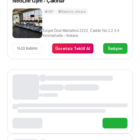
NeoLife Gym - Çakırlar
VIP
Batıkent
,
Ankara
Turgut Özal Mahallesi 2222. Cadde No:1.2.3.4
Yenimahalle - Ankara
Ücretsiz Teklif Al
İletişim
%
10
İndirim