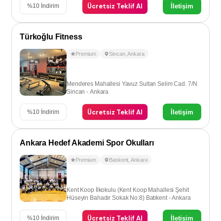
Ücretsiz Teklif Al
İletişim
%
10
İndirim
Türkoğlu Fitness
Premium
Sincan
,
Ankara
Menderes Mahallesi Yavuz Sultan Selim Cad. 7/N
Sincan - Ankara
Ücretsiz Teklif Al
İletişim
%
10
İndirim
Ankara Hedef Akademi Spor Okulları
Premium
Batıkent
,
Ankara
Kent Koop İlkokulu (Kent Koop Mahallesi Şehit
Hüseyin Bahadır Sokak No:8) Batıkent - Ankara
Ücretsiz Teklif Al
İletişim
%
10
İndirim