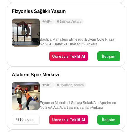
Fizyoniss Sağlıklı Yaşam
VIP+
Bağlıca
,
Ankara
Bağlıca Mahallesi Etimesgut Bulvarı Qule Plaza
No:90/B Daire:50 Etimesgut - Ankara​
Ücretsiz Teklif Al
İletişim
Ataform Spor Merkezi
VIP+
Eryaman
,
Ankara
Eryaman Mahallesi Subaşı Sokak Ata Apartmanı
No:27/A Ata Apartmanı Eryaman-Ankara
Ücretsiz Teklif Al
İletişim
%
10
İndirim