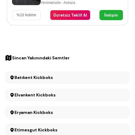
Yenimahalle - Ankara
Ücretsiz Teklif Al
İletişim
%
10
İndirim
Sincan Yakınındaki Semtler
Batıkent Kickboks
Elvankent Kickboks
Eryaman Kickboks
Etimesgut Kickboks