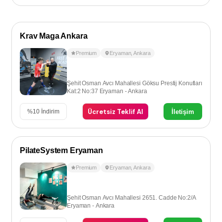
Krav Maga Ankara
Premium
Eryaman
,
Ankara
Şehit Osman Avcı Mahallesi Göksu Prestij Konutları
Kat:2 No:37 Eryaman - Ankara
Ücretsiz Teklif Al
İletişim
%
10
İndirim
PilateSystem Eryaman
Premium
Eryaman
,
Ankara
Şehit Osman Avcı Mahallesi 2651. Cadde No:2/A
Eryaman - Ankara