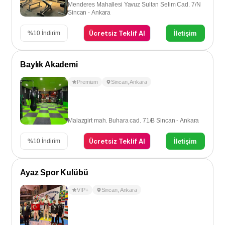
Menderes Mahallesi Yavuz Sultan Selim Cad. 7/N
Sincan - Ankara
Ücretsiz Teklif Al
İletişim
%
10
İndirim
Baylık Akademi
Premium
Sincan
,
Ankara
Malazgirt mah. Buhara cad. 71/B Sincan - Ankara
Ücretsiz Teklif Al
İletişim
%
10
İndirim
Ayaz Spor Kulübü
VIP+
Sincan
,
Ankara