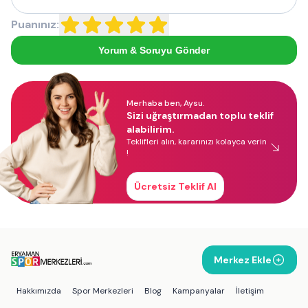
Puanınız:
Yorum & Soruyu Gönder
Merhaba ben, Aysu.
Sizi uğraştırmadan toplu teklif
alabilirim.
Teklifleri alın, kararınızı kolayca verin
!
Ücretsiz Teklif Al
Merkez Ekle
Hakkımızda
Spor Merkezleri
Blog
Kampanyalar
İletişim