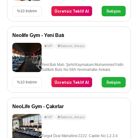
Ücretsiz Teklif Al
İletişim
%
10
İndirim
Neolife Gym - Yeni Batı
VIP
Batıkent
,
Ankara
Yeni Batı Mah. Şehit Kaymakam Muhammed Fatih
Safitürk Bulv. No:58A Yenimahalle-Ankara
Ücretsiz Teklif Al
İletişim
%
10
İndirim
NeoLife Gym - Çakırlar
VIP
Batıkent
,
Ankara
Turgut Özal Mahallesi 2222. Cadde No:1.2.3.4