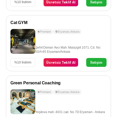
Ücretsiz Teklif Al
İletişim
%
10
İndirim
Cat GYM
Premium
Eryaman
,
Ankara
Şehit Osman Avcı Mah. Malazgirt 1071. Cd. No:
50/A-65 Eryaman/Ankara
Ücretsiz Teklif Al
İletişim
%
10
İndirim
Green Personal Coaching
Premium
Eryaman
,
Ankara
Yeşilova mah. 4031 cad. No 7D Eryaman - Ankara