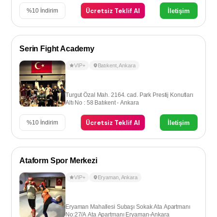
Ücretsiz Teklif Al
İletişim
%
10
İndirim
Serin Fight Academy
VIP+
Batıkent
,
Ankara
Turgut Özal Mah. 2164. cad. Park Prestij Konutları
Altı No : 58 Batıkent - Ankara
Ücretsiz Teklif Al
İletişim
%
10
İndirim
Ataform Spor Merkezi
VIP+
Eryaman
,
Ankara
Eryaman Mahallesi Subaşı Sokak Ata Apartmanı
No:27/A Ata Apartmanı Eryaman-Ankara