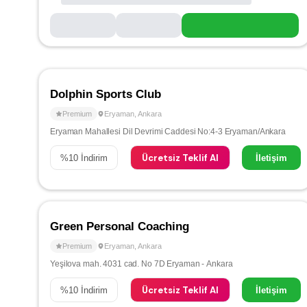
Dolphin Sports Club
Premium
Eryaman
,
Ankara
Eryaman Mahallesi Dil Devrimi Caddesi No:4-3 Eryaman/Ankara
Ücretsiz Teklif Al
%
10
İndirim
İletişim
Green Personal Coaching
Premium
Eryaman
,
Ankara
Yeşilova mah. 4031 cad. No 7D Eryaman - Ankara
Ücretsiz Teklif Al
%
10
İndirim
İletişim