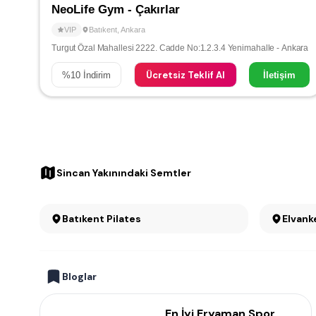
NeoLife Gym - Çakırlar
VIP
Batıkent
,
Ankara
Turgut Özal Mahallesi 2222. Cadde No:1.2.3.4 Yenimahalle - Ankara
Ücretsiz Teklif Al
%
10
İndirim
İletişim
Sincan Yakınındaki Semtler
Batıkent Pilates
Elvank
Bloglar
En İyi Eryaman Spor