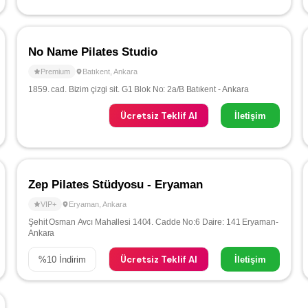
No Name Pilates Studio
Premium
Batıkent
,
Ankara
1859. cad. Bizim çizgi sit. G1 Blok No: 2a/B Batıkent - Ankara
Ücretsiz Teklif Al
İletişim
Zep Pilates Stüdyosu - Eryaman
VIP+
Eryaman
,
Ankara
Şehit Osman Avcı Mahallesi 1404. Cadde No:6 Daire: 141 Eryaman-
Ankara
Ücretsiz Teklif Al
%
10
İndirim
İletişim