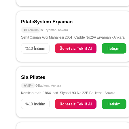
PilateSystem Eryaman
Premium
Eryaman
,
Ankara
Şehit Osman Avcı Mahallesi 2651. Cadde No:2/A Eryaman - Ankara
Ücretsiz Teklif Al
%
10
İndirim
İletişim
Sia Pilates
VIP+
Batıkent
,
Ankara
Kentkop mah. 1864. cad. Siyasal 93 No 22B Batıkent - Ankara
Ücretsiz Teklif Al
%
10
İndirim
İletişim