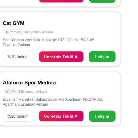
Cat GYM
Premium
Eryaman
,
Ankara
Şehit Osman Avcı Mah. Malazgirt 1071. Cd. No: 50/A-65
Eryaman/Ankara
Ücretsiz Teklif Al
%
10
İndirim
İletişim
Ataform Spor Merkezi
VIP+
Eryaman
,
Ankara
Eryaman Mahallesi Subaşı Sokak Ata Apartmanı No:27/A Ata
Apartmanı Eryaman-Ankara
Ücretsiz Teklif Al
%
10
İndirim
İletişim