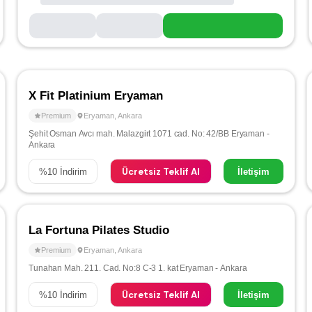
X Fit Platinium Eryaman
Premium
Eryaman
,
Ankara
Şehit Osman Avcı mah. Malazgirt 1071 cad. No: 42/BB Eryaman -
Ankara
Ücretsiz Teklif Al
%
10
İndirim
İletişim
La Fortuna Pilates Studio
Premium
Eryaman
,
Ankara
Tunahan Mah. 211. Cad. No:8 C-3 1. kat Eryaman - Ankara
Ücretsiz Teklif Al
%
10
İndirim
İletişim