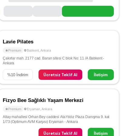
Lavie Pilates
Premium
Batıkent
,
Ankara
Çakırlar mah. 2177 cad. Baran sitesi C blok No: 11 /A Batıkent -
Ankara
Ücretsiz Teklif Al
%
10
İndirim
İletişim
Fizyo Bee Sağlıklı Yaşam Merkezi
Premium
Eryaman
,
Ankara
Altay mahallesi Orhan Bey caddesi AtaYıldız Plaza Danışma 9. kat
1/73 (Optimum AVM Karşısı) Eryaman - Ankara
Ücretsiz Teklif Al
İletişim